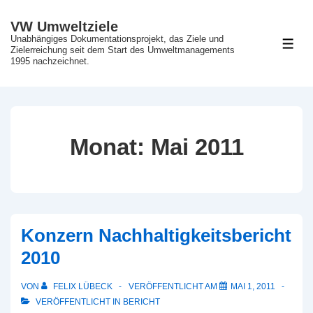
↓
VW Umweltziele
Zum
Unabhängiges Dokumentationsprojekt, das Ziele und
ME
Inhalt
Zielerreichung seit dem Start des Umweltmanagements
1995 nachzeichnet.
Monat:
Mai 2011
Konzern Nachhaltigkeitsbericht
2010
VON
FELIX LÜBECK
VERÖFFENTLICHT AM
MAI 1, 2011
VERÖFFENTLICHT IN
BERICHT