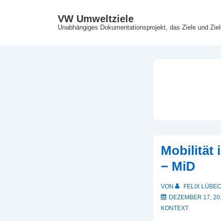
↓
VW Umweltziele
Zum
Unabhängiges Dokumentationsprojekt, das Ziele und Zie
Inhalt
Mobilität
− MiD
VON
FELIX LÜBE
DEZEMBER 17, 20
KONTEXT