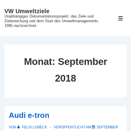
↓
VW Umweltziele
Zum
Unabhängiges Dokumentationsprojekt, das Ziele und
ME
Inhalt
Zielerreichung seit dem Start des Umweltmanagements
1995 nachzeichnet.
Monat:
September
2018
Audi e-tron
VON
FELIX LÜBECK
VERÖFFENTLICHT AM
SEPTEMBER