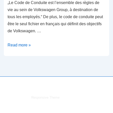
„Le Code de Conduite est l’ensemble des règles de
vie au sein de Volkswagen Group, à destination de
tous les employés.“ De plus, le code de conduite peut
être le seul fichier en français qui définit des objectifs
de Volkswagen. …
Code
Read more »
de
conduite
Copyright © 2026
Objectifs environnementaux de Volkswagen
| Powered by
Responsive Theme