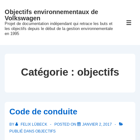
↓
Objectifs environnementaux de
passer
Volkswagen
au
Projet de documentation indépendant qui retrace les buts et
ME
les objectifs depuis le début de la gestion environnementale
contenu
en 1995
principal
Catégorie :
objectifs
Code de conduite
BY
FELIX LÜBECK
POSTED ON
JANVIER 2, 2017
PUBLIÉ DANS
OBJECTIFS