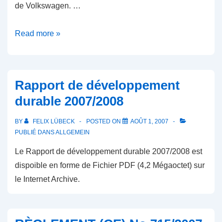
de Volkswagen. …
Code
Read more »
de
conduite
Rapport de développement
durable 2007/2008
BY
FELIX LÜBECK
POSTED ON
AOÛT 1, 2007
PUBLIÉ DANS
ALLGEMEIN
Le Rapport de développement durable 2007/2008 est
dispoible en forme de Fichier PDF (4,2 Mégaoctet) sur
le Internet Archive.