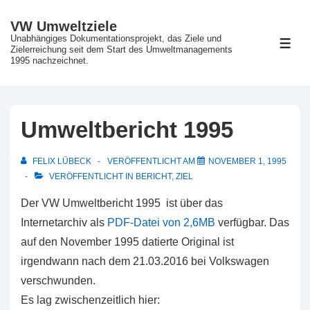
↓
VW Umweltziele
Zum
Unabhängiges Dokumentationsprojekt, das Ziele und
ME
Inhalt
Zielerreichung seit dem Start des Umweltmanagements
1995 nachzeichnet.
Umweltbericht 1995
FELIX LÜBECK
VERÖFFENTLICHT AM
NOVEMBER 1, 1995
VERÖFFENTLICHT IN
BERICHT
,
ZIEL
Der VW Umweltbericht 1995 ist über das
Internetarchiv als
PDF-Datei von 2,6MB
verfügbar. Das
auf den November 1995 datierte Original ist
irgendwann nach dem 21.03.2016 bei Volkswagen
verschwunden.
Es lag zwischenzeitlich hier: