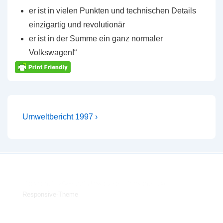
er ist in vielen Punkten und technischen Details
einzigartig und revolutionär
er ist in der Summe ein ganz normaler
Volkswagen!“
Beitragsnavigation
Nächster
Umweltbericht 1997 ›
Beitrag
ist
Copyright © 2026
VW Umweltziele
| Präsentiert von
Responsive-Theme